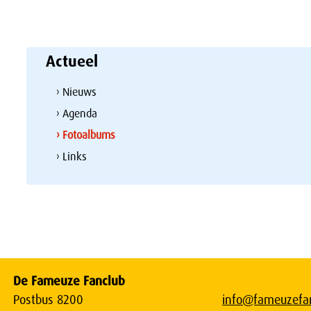
Actueel
› Nieuws
› Agenda
› Fotoalbums
› Links
De Fameuze Fanclub
Postbus 8200
info@fameuzefan