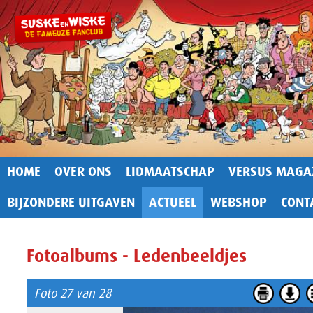
HOME
OVER ONS
LIDMAATSCHAP
VERSUS MAGA
BIJZONDERE UITGAVEN
ACTUEEL
WEBSHOP
CONT
Fotoalbums - Ledenbeeldjes
Foto 27 van 28