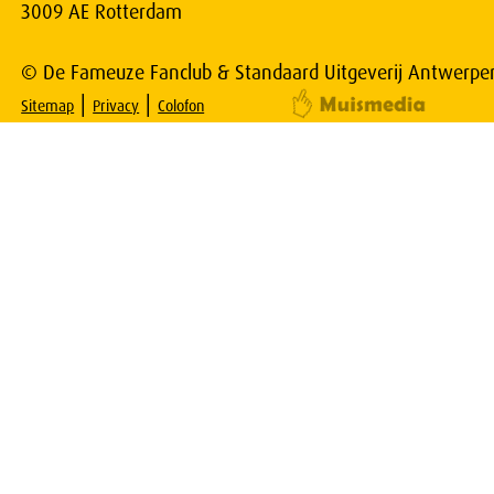
3009 AE Rotterdam
© De Fameuze Fanclub & Standaard Uitgeverij Antwerpe
|
|
Sitemap
Privacy
Colofon