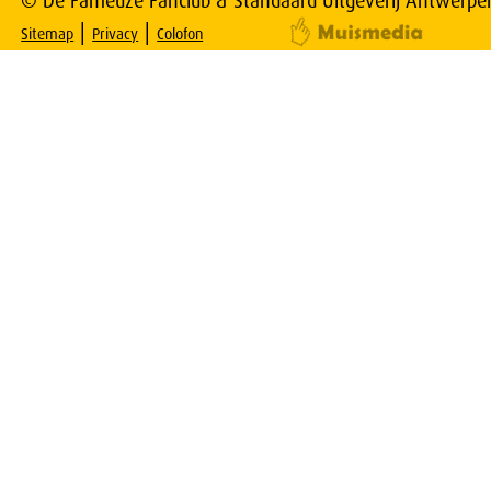
© De Fameuze Fanclub & Standaard Uitgeverij Antwerpe
|
|
Sitemap
Privacy
Colofon