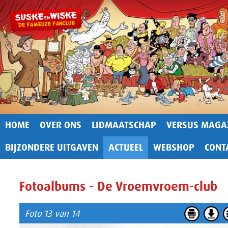
HOME
OVER ONS
LIDMAATSCHAP
VERSUS MAGA
BIJZONDERE UITGAVEN
ACTUEEL
WEBSHOP
CONT
Fotoalbums - De Vroemvroem-club
Foto 13 van 14