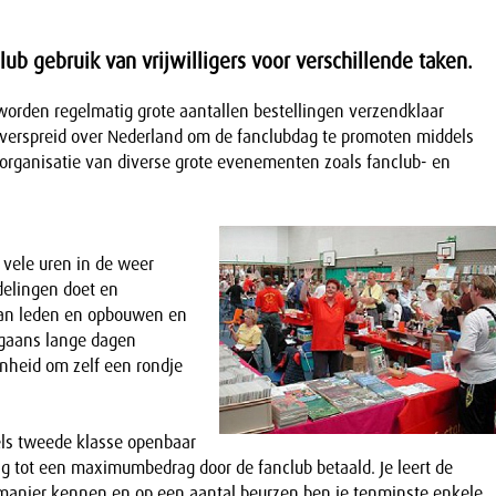
ub gebruik van vrijwilligers voor verschillende taken.
 worden regelmatig grote aantallen bestellingen verzendklaar
erspreid over Nederland om de fanclubdag te promoten middels
 de organisatie van diverse grote evenementen zoals fanclub- en
 vele uren in de weer
delingen doet en
van leden en opbouwen en
rgaans lange dagen
nheid om zelf een rondje
els tweede klasse openbaar
g tot een maximumbedrag door de fanclub betaald. Je leert de
e manier kennen en op een aantal beurzen ben je tenminste enkele