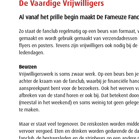
De Vaardige Vrijwilligers
Al vanaf het prille begin maakt De Fameuze Fancl
Zo staat de fanclub regelmatig op een beurs van formaat,
gemaakt en wordt gebruik gemaakt van verzendadressen v
flyers en posters. Tevens zijn vrijwilligers ook nodig bij
ledendagen.
Beurzen
Vrijwilligerswerk is soms zwaar werk. Op een beurs ben je
achter de kraam van de fanclub, waarbij je financiële han
aanspreekpunt bent voor de bezoekers. Ook het werven 
afbreken van de stand horen er ook bij. Dat betekent doo
(meestal in het weekend) en soms weinig tot geen gelege
te maken.
Maar er staat veel tegenover. De reiskosten worden midd
vervoer vergoed. Eten en drinken worden gedurende de da
fanclub, de bestuursleden en de stripbeurs op een ander