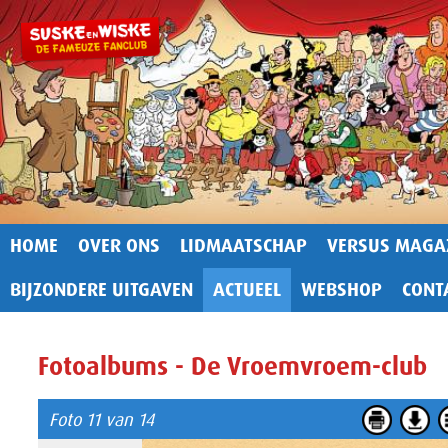
HOME
OVER ONS
LIDMAATSCHAP
VERSUS MAGA
BIJZONDERE UITGAVEN
ACTUEEL
WEBSHOP
CONT
Fotoalbums - De Vroemvroem-club
Foto 11 van 14