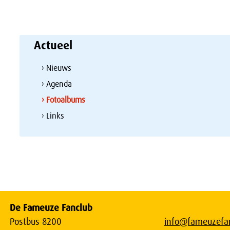
Actueel
› Nieuws
› Agenda
› Fotoalbums
› Links
De Fameuze Fanclub
Postbus 8200
info@fameuzefan