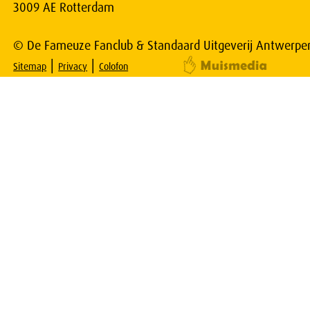
3009 AE Rotterdam
© De Fameuze Fanclub & Standaard Uitgeverij Antwerpe
|
|
Sitemap
Privacy
Colofon