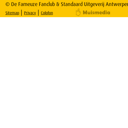
© De Fameuze Fanclub & Standaard Uitgeverij Antwerpe
|
|
Sitemap
Privacy
Colofon