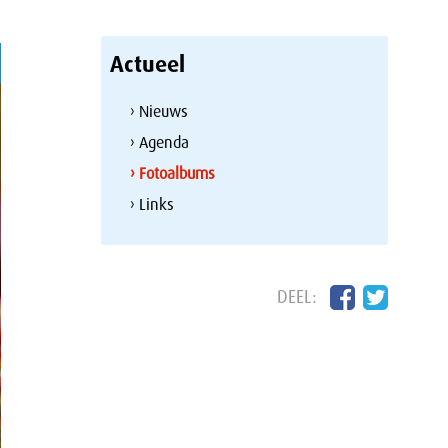
Actueel
› Nieuws
› Agenda
› Fotoalbums
› Links
DEEL: