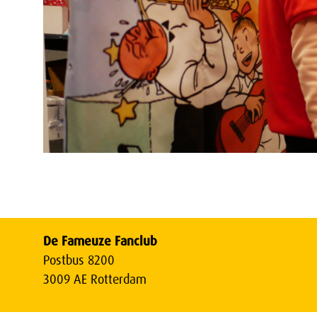
De Fameuze Fanclub
Postbus 8200
3009 AE Rotterdam