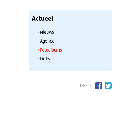
Actueel
› Nieuws
› Agenda
› Fotoalbums
› Links
DEEL: