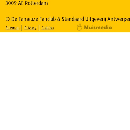
3009 AE Rotterdam
© De Fameuze Fanclub & Standaard Uitgeverij Antwerpe
|
|
Sitemap
Privacy
Colofon