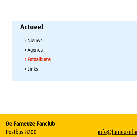
Actueel
› Nieuws
› Agenda
› Fotoalbums
› Links
De Fameuze Fanclub
Postbus 8200
info@fameuzefan