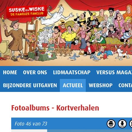
HOME
OVER ONS
LIDMAATSCHAP
VERSUS MAGA
BIJZONDERE UITGAVEN
ACTUEEL
WEBSHOP
CONT
Fotoalbums - Kortverhalen
Foto 46 van 73