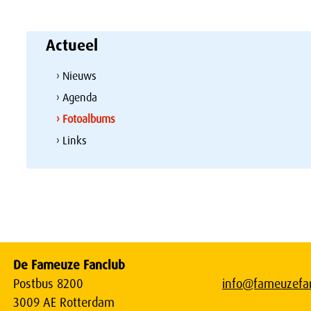
Actueel
› Nieuws
› Agenda
› Fotoalbums
› Links
De Fameuze Fanclub
Postbus 8200
info@fameuzefan
3009 AE Rotterdam