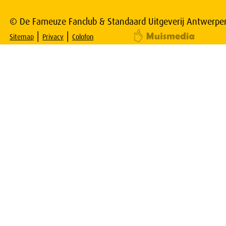
© De Fameuze Fanclub & Standaard Uitgeverij Antwerpe
|
|
Sitemap
Privacy
Colofon