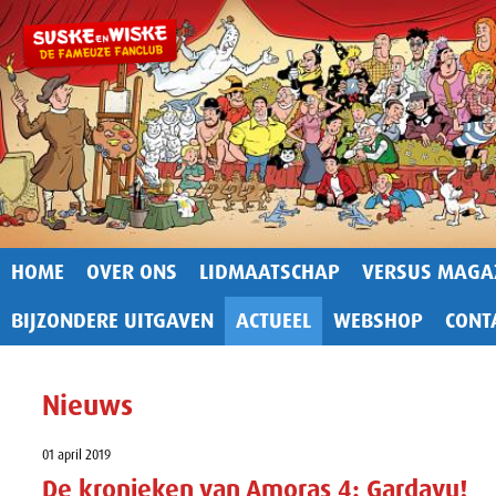
HOME
OVER ONS
LIDMAATSCHAP
VERSUS MAGA
BIJZONDERE UITGAVEN
ACTUEEL
WEBSHOP
CONT
Nieuws
01 april 2019
De kronieken van Amoras 4: Gardavu!