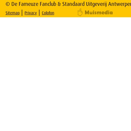
© De Fameuze Fanclub & Standaard Uitgeverij Antwerpe
|
|
Sitemap
Privacy
Colofon