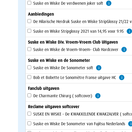
Suske en Wiske De verdwenen joker soft
i
Aanbiedingen
De Hilarische Herdruk Suske en Wiske StripGlossy 21/22 v
Suske en Wiske Stripglossy 2021 van 14,95 voor 9.95
i
Suske en Wiske Div. Vroem-Vroem Club Uitgaven
Suske en Wiske de Vroem-Vroem- Club Hardcover
i
Suske en Wiske en de Sonometer
Suske en Wiske De Sonometer soft
i
Bob et Bobette Le Sonomètre Franse uitgave HC
i
Fanclub uitgaven
De Charmante Chirurg ( softcover)
i
Reclame uitgaven softcover
SUSKE EN WISKE - De KWAKKELENDE KWAKZALVER ( softc
Suske en Wiske De Sonometer van Fujitsu Nederlands
i