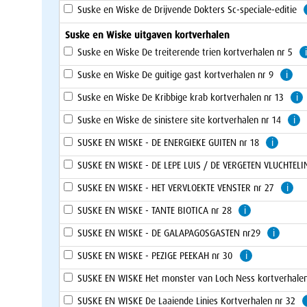
Suske en Wiske de Drijvende Dokters Sc-speciale-editie
Suske en Wiske uitgaven kortverhalen
Suske en Wiske De treiterende trien kortverhalen nr 5
i
Suske en Wiske De guitige gast kortverhalen nr 9
i
Suske en Wiske De Kribbige krab kortverhalen nr 13
i
Suske en Wiske de sinistere site kortverhalen nr 14
i
SUSKE EN WISKE - DE ENERGIEKE GUITEN nr 18
i
SUSKE EN WISKE - DE LEPE LUIS / DE VERGETEN VLUCHTEL
SUSKE EN WISKE - HET VERVLOEKTE VENSTER nr 27
i
SUSKE EN WISKE - TANTE BIOTICA nr 28
i
SUSKE EN WISKE - DE GALAPAGOSGASTEN nr29
i
SUSKE EN WISKE - PEZIGE PEEKAH nr 30
i
SUSKE EN WISKE Het monster van Loch Ness kortverhalen
SUSKE EN WISKE De Laaiende Linies Kortverhalen nr 32