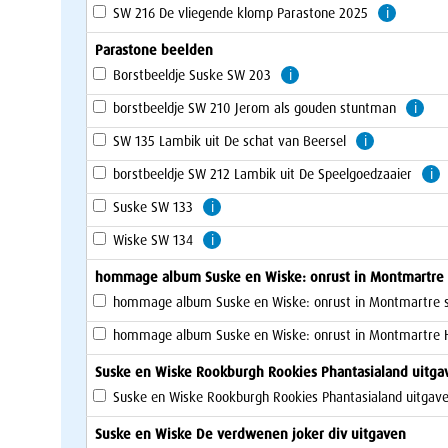
SW 216 De vliegende klomp Parastone 2025
i
Parastone beelden
Borstbeeldje Suske SW 203
i
borstbeeldje SW 210 Jerom als gouden stuntman
i
SW 135 Lambik uit De schat van Beersel
i
borstbeeldje SW 212 Lambik uit De Speelgoedzaaier
i
Suske SW 133
i
Wiske SW 134
i
hommage album Suske en Wiske: onrust in Montmartre So
hommage album Suske en Wiske: onrust in Montmartre s
hommage album Suske en Wiske: onrust in Montmartre 
Suske en Wiske Rookburgh Rookies Phantasialand uitga
Suske en Wiske Rookburgh Rookies Phantasialand uitgav
Suske en Wiske De verdwenen joker div uitgaven