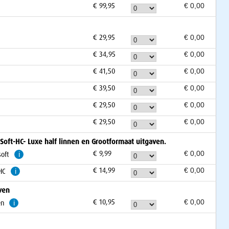
€ 99,95
€ 29,95
€ 34,95
€ 41,50
€ 39,50
€ 29,50
€ 29,50
ft-HC- Luxe half linnen en Grootformaat uitgaven.
€ 9,99
oft
i
€ 14,99
HC
i
ven
€ 10,95
en
i