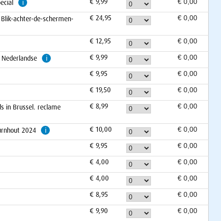
€ 9,99
ecial
i
€ 24,95
 Blik-achter-de-schermen-
€ 12,95
€ 9,99
n Nederlandse
i
€ 9,95
€ 19,50
€ 8,99
s in Brussel. reclame
€ 10,00
urnhout 2024
i
€ 9,95
€ 4,00
€ 4,00
€ 8,95
€ 9,90