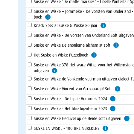
Suske en Wiske “De maffe markies” – Libelle Winterfair Sp
Suske en Wiske + Jommeke - De vorsten van Onderland -
boek
i
Knack Special Suske & Wiske 80 jaar
i
Suske en Wiske - De vorsten van Onderland Soft uitgave
Suske en Wiske De anonieme alchemist soft
i
Het Suske en Wiske Puzzelboek
i
Suske en Wiske 378 Het ware Witje, voor het Willemsfond
uitgaven
i
Suske en Wiske de Vonkende vuurman uitgaven dialect T
Suske en Wiske Vincent van Grroaaargh! Soft
i
Suske en Wiske - De hippe Hommels 2024
i
Suske en Wiske - Het blije bijenteam 2023
i
Suske en Wiske Geduvel op de Heide soft uitgaven
i
SUSKE EN WISKE - 100 BREINBREKERS
i